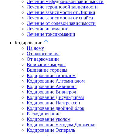
Лечение мефедроновой зависимости
Лечение героиновой зависимости
Лечение зависимости от Лирики
Лечение зависимости от спайса
Лечение от солевой зависимости
Лечение игромании
Лечение токсикомании
Кодирование
На дому
От алкоголизма
От наркомании
Вшивание ампулы
Вшивание торпеды
Кодирование гипнозом
Кодирование Алгоминалом
Кодирование Аквилонг
Кодирование Вивитрол
Кодирование Дисульфирам
Кодирование Налтрексон
Кодирование двойной блок
Раскодирование
Кодирование уколом
Кодирование методом Довженко
Кодирование Эспераль