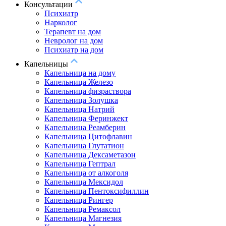
Консультации
Психиатр
Нарколог
Терапевт на дом
Невролог на дом
Психиатр на дом
Капельницы
Капельница на дому
Капельница Железо
Капельница физраствора
Капельница Золушка
Капельница Натрий
Капельница Феринжект
Капельница Реамберин
Капельница Цитофлавин
Капельница Глутатион
Капельница Дексаметазон
Капельница Гептрал
Капельница от алкоголя
Капельница Мексидол
Капельница Пентоксифиллин
Капельница Рингер
Капельница Ремаксол
Капельница Магнезия