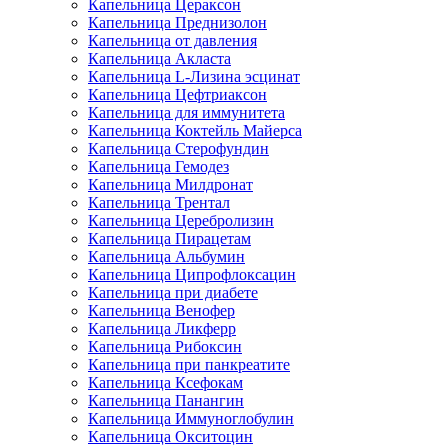
Капельница Цераксон
Капельница Преднизолон
Капельница от давления
Капельница Акласта
Капельница L-Лизина эсцинат
Капельница Цефтриаксон
Капельница для иммунитета
Капельница Коктейль Майерса
Капельница Стерофундин
Капельница Гемодез
Капельница Милдронат
Капельница Трентал
Капельница Церебролизин
Капельница Пирацетам
Капельница Альбумин
Капельница Ципрофлоксацин
Капельница при диабете
Капельница Венофер
Капельница Ликферр
Капельница Рибоксин
Капельница при панкреатите
Капельница Ксефокам
Капельница Панангин
Капельница Иммуноглобулин
Капельница Окситоцин