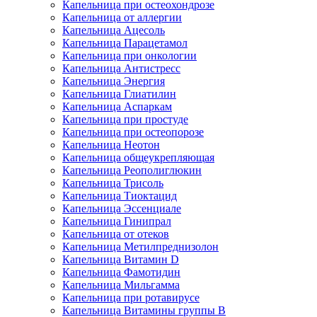
Капельница при остеохондрозе
Капельница от аллергии
Капельница Ацесоль
Капельница Парацетамол
Капельница при онкологии
Капельница Антистресс
Капельница Энергия
Капельница Глиатилин
Капельница Аспаркам
Капельница при простуде
Капельница при остеопорозе
Капельница Неотон
Капельница общеукрепляющая
Капельница Реополиглюкин
Капельница Трисоль
Капельница Тиоктацид
Капельница Эссенциале
Капельница Гинипрал
Капельница от отеков
Капельница Метилпреднизолон
Капельница Витамин D
Капельница Фамотидин
Капельница Мильгамма
Капельница при ротавирусе
Капельница Витамины группы B