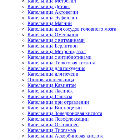
Капельница Метрогил
Капельница Детокс
Капельница Актовегин
Капельница Эуфиллин
Капельница Магний
Капельница для сосудов головного мозга
Капельница Омепразол
Капельница с витаминами
Капельница Берлитион
Капельница Метронидазол
Капельница с антибиотиками
Капельница Тиоктовая кислота
Капельница для похудения
Капельница для печени
Озоновая капельница
Капельница Кавинтон
Капельница Лаеннек
Капельница Глюкоза
Капельница при отравлении
Капельница Винпоцетин
Капельница Золедроновая кислота
Капельница Левофлоксацин
Капельница Октолипен
Капельница Тиогамма
Капельница Аскорбиновая кислота