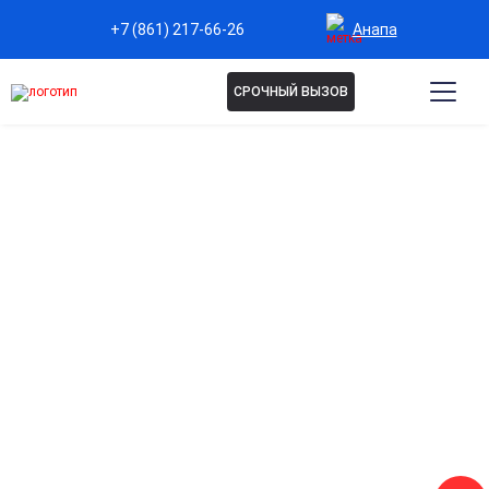
Анапа
+7 (861) 217-66-26
СРОЧНЫЙ ВЫЗОВ
Капельница Натрий в Анапе
Восстановление водно-солевого баланса
Помогает нормализовать уровень электролитов и
поддерживать оптимальное функционирование организма.
Поддержка сердца и сосудов
Способствует правильной работе сердечно-сосудистой
системы и снижает риск нарушений ритма.
Снятие слабости и головокружений
Помогает устранить симптомы переутомления и
обезвоживания.
Ускорение восстановления после нагрузок
При потере жидкости и солей из-за интенсивных
тренировок, жары или заболеваний.
Комплексное улучшение самочувствия