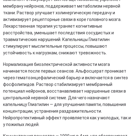
мембрану нейронов, поддерживает метаболизм нервной
ткани. Раствор улучшает холинергическую передачу и
активизирует рецепторные связи в коре головного мозга.
Лекарственная терапия устраняет когнитивные
расстройства, уменьшает последствия сосудистых и
травматических нарушений. Капельницы Глиатилин
стимулируют мыслительные процессы, повышают
устойчивость к нагрузкам, снижают тревожность.
Нормализация биоэлектрической активности мозга
начинается после первых сеансов. Альфосцерат проникает
через гематоэнцефалический барьер и включается в синтез
фосфолипидов. Раствор стабилизирует мембранный
потенциал нейронов, восстанавливает нарушенные связи в
центральной нервной системе. Для чего назначают
капельницу Глиатилин — для улучшения памяти, повышения
концентрации, устранения раздражительности.
Нейропротективный эффект проявляется как у молодых, так и
у пожилых людей.
Концентрация вещества — 1000 мг в 4 мл, что обеспечивает