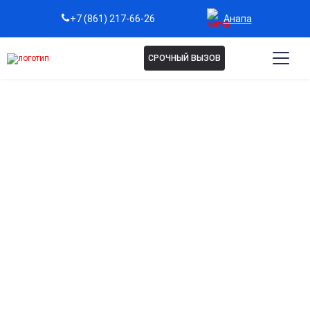
Анапа
+7 (861) 217-66-26
СРОЧНЫЙ ВЫЗОВ
Капельница Глиатилин в
Анапе
Поддержка работы головного мозга и памяти
Улучшает когнитивные функции, концентрацию и
внимание, помогая справляться с умственными
нагрузками.
Стимуляция нервной системы и восстановление
нейронов
Активные компоненты способствуют регенерации клеток
мозга и поддерживают работу нервной системы.
Снижение утомляемости и улучшение
концентрации