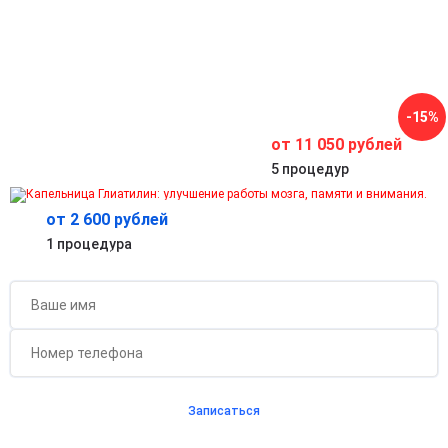
Помогает быстро восстановить ясность мышления и
работоспособность.
Профилактика и поддержка при
нейродегенеративных состояниях
Эффективна для поддержания здоровья мозга при
возрастных изменениях или после стрессов.
Комплексное оздоровление организма
-15%
Заметное улучшение самочувствия, повышение тонуса,
улучшение сна и общего состояния.
от 11 050 рублей
5 процедур
от 2 600 рублей
Бесплатная консультация для новых клиентов
1 процедура
при проведении процедуры
Записаться
Согласен с
политикой о конфиденциальности
и на