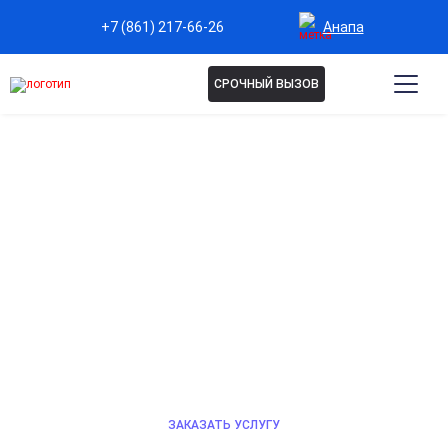
Анапа
+7 (861) 217-66-26
СРОЧНЫЙ ВЫЗОВ
ЛЕЧЕНИЕ АЛКОГОЛИЗМА В
АНАПЕ
Эффективное сочетание медикаментозного лечения
и психотерапии для избавления от алкогольной
зависимости и восстановления здоровья.
Индивидуальные программы терапии, соблюдение
анонимности. Профессиональная помощь 24/7.
ЗАКАЗАТЬ УСЛУГУ