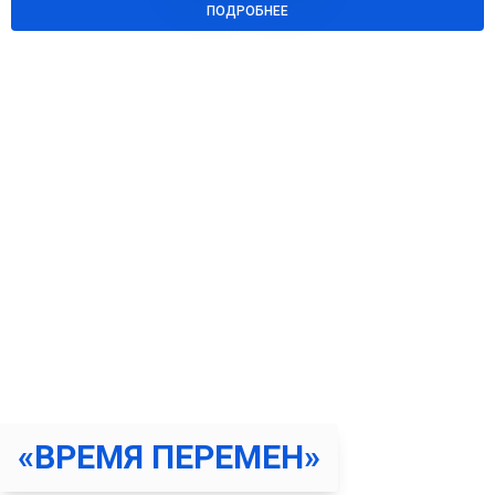
ПОДРОБНЕЕ
НОВЫЕ НАВЫКИ
ПОСТРОЕНИЯ
ОТНОШЕНИЙ С
ЗАВИСИМЫМ
За 10 занятий измените жизнь к лучшему
«ВРЕМЯ ПЕРЕМЕН»