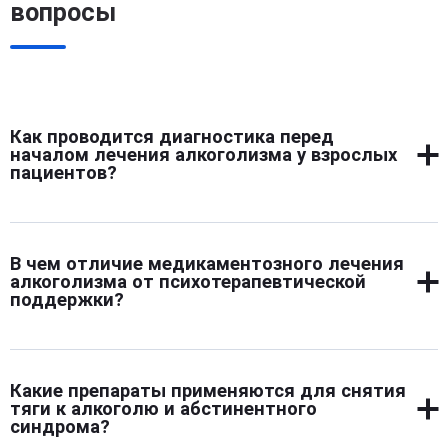
вопросы
Как проводится диагностика перед
началом лечения алкоголизма у взрослых
пациентов?
Первичный этап включает осмотр, сбор анамнеза и
оценку общего состояния. Специалист уточняет
В чем отличие медикаментозного лечения
длительность употребления, наличие запоев,
алкоголизма от психотерапевтической
психические и соматические нарушения. Назначаются
поддержки?
лабораторные и инструментальные исследования. На
основе полученных данных формируется
Медикаменты воздействуют на физиологические
индивидуальный план терапии. Такой подход помогает
процессы: уменьшают тягу, снимают абстиненцию,
определить оптимальный путь восстановления.
Какие препараты применяются для снятия
восстанавливают функции органов. Психотерапия
тяги к алкоголю и абстинентного
работает с мышлением, привычками, мотивацией. Она
синдрома?
помогает изменить отношение к алкоголю и