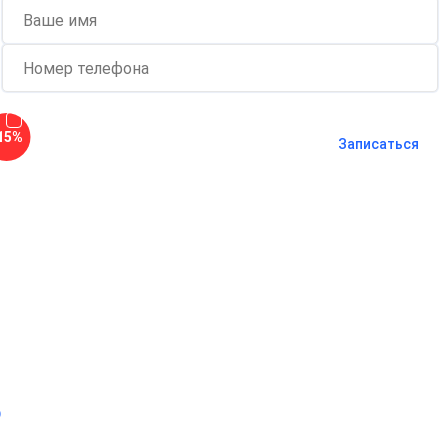
Согласен с
политикой о
15%
конфиденциальности
и на
обработку
Записаться
персональных данных
Длительность процедуры — 60 минут
о