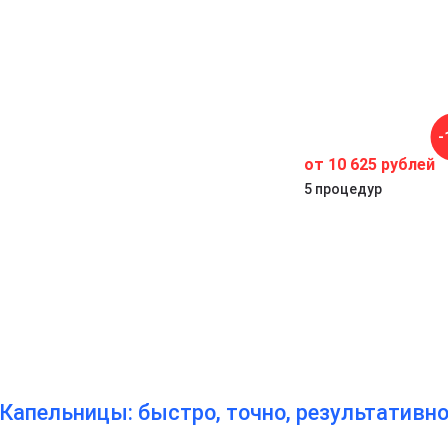
к
-
от 10 625 рублей
ю,
5 процедур
Капельницы: быстро, точно, результативн