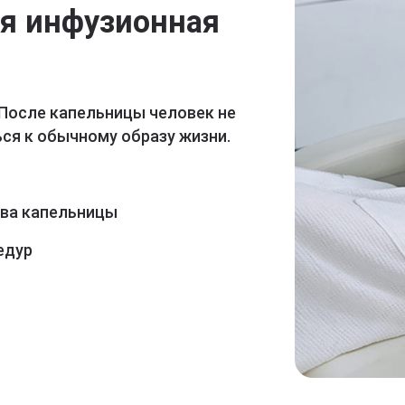
ая инфузионная
 После капельницы человек не
ся к обычному образу жизни.
ава капельницы
едур