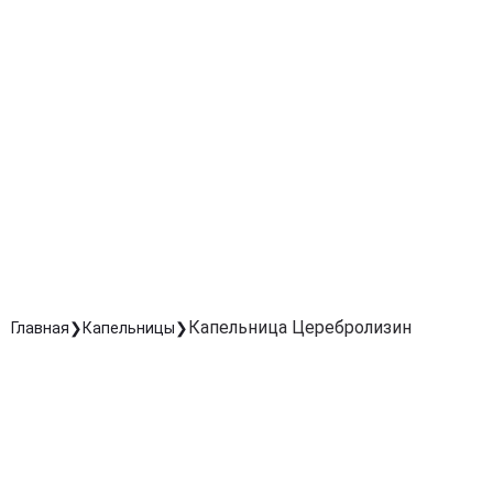
Защита нервной системы
Оказывает нейропротекторное действие, снижая рис
разрушения нейронов и замедляя процессы старения
мозга.
Ускорение реабилитации
Помогает быстрее восстановить речевые,
двигательные и умственные функции после
неврологических заболеваний.
Комплексное воздействие
Улучшает метаболизм мозга, повышает концентраци
снижает утомляемость.
Капельница Церебролизин
Главная
Капельницы