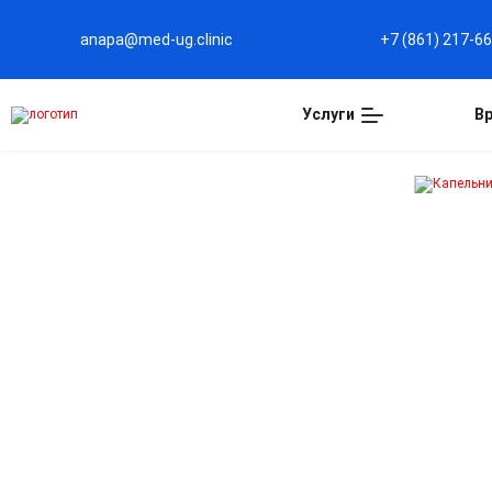
anapa@med-ug.clinic
+7 (861) 217-6
Услуги
В
Капельница
Церебролизин в Анап
Поддержка работы мозга
Улучшает передачу нервных импульсов, способствуе
восстановлению клеток и повышает когнитивные
функции.
Эффективен при нарушениях памяти и внимания
Для терапии последствий инсультов, черепно-
мозговых травм и возрастных изменений.