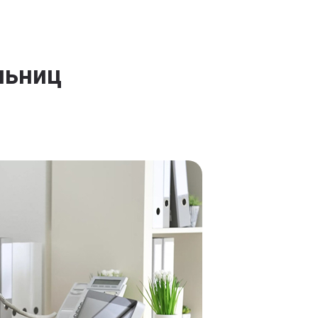
льниц