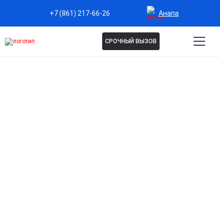
Анапа
+7 (861) 217-66-26
СРОЧНЫЙ ВЫЗОВ
ПРИНУДИТЕЛЬНАЯ
РЕАБИЛИТАЦИЯ В АНАПЕ
Помогаем справиться с зависимостью в случаях,
когда пациент отказывается от лечения. Действуем
строго в рамках законодательства.
Индивидуальные программы терапии,
круглосуточная поддержка специалистов. Если у вас
острая ситуация, а зависимый не хочет лечится,
звоните, поможем найти выход.