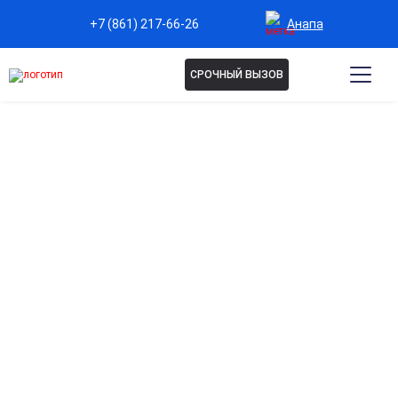
Анапа
+7 (861) 217-66-26
СРОЧНЫЙ ВЫЗОВ
Капельница Гинипрал в
Анапе
Надежная поддержка при угрозе
преждевременных родов
Помогает снизить тонус матки и предотвратить
преждевременные сокращения.
Эффективное расслабление матки и снижение
риска осложнений
Способствует мягкому и безопасному воздействию на
мышцы матки.
Контроль и стабилизация состояния под
наблюдением специалистов