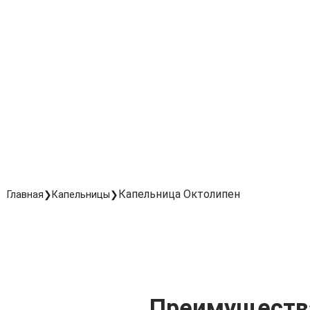
Препарат обеспечивает антиоксидантную защиту,
предотвращая дальнейшее повреждение тканей.
Ускоренное восстановление после травм и
заболеваний
Показана при диабетической и алкогольной
нейропатии, а также после травм нервов.
Комфортное и безопасное введение под
контролем врача
Точная дозировка и скорость капельницы повышают
эффективность лечения.
Капельница Октолипен
Главная
Капельницы
Преимущества