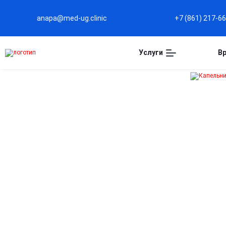
anapa@med-ug.clinic
+7 (861) 217-6
Услуги
В
Капельница
Октолипен в Анапе
Поддержка нервной системы
Помогает восстановить поврежденные нервы и
улучшить проводимость сигналов.
Эффективное устранение боли и онемения
Внутривенное введение способствует быстрому
снижению симптомов невропатии.
Защита клеток от окислительного стресса