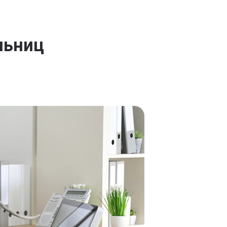
льниц