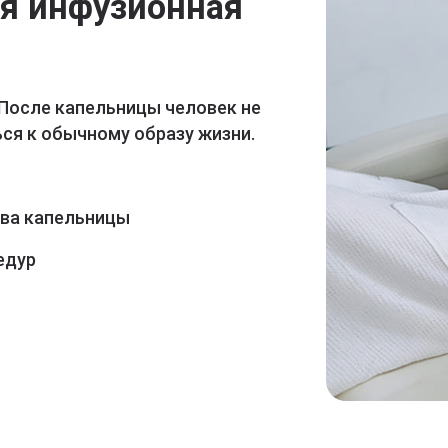
ая инфузионная
 После капельницы человек не
ся к обычному образу жизни.
ава капельницы
едур