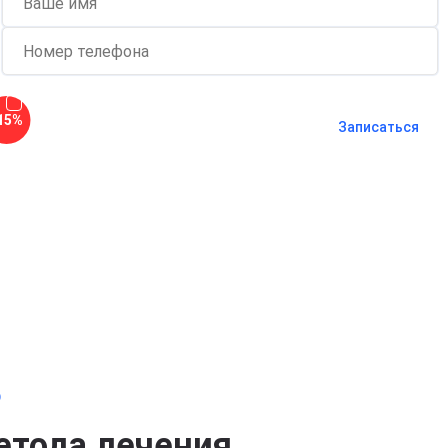
Согласен с
политикой о
15%
конфиденциальности
и на
обработку
Записаться
персональных данных
Длительность процедуры — 60 минут
о
етода лечения