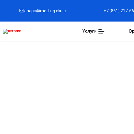
anapa@med-ug.clinic
+7 (861) 217-6
Услуги
В
Капельница при
ротавирусе в Анапе
Эффективное восстановление водно-солевого
баланса
Помогает быстро восполнить потерю жидкости и
электролитов при сильной диарее и рвоте.
Снижение симптомов интоксикации
Способствует быстрому выведению токсинов и
облегчению состояния пациента.