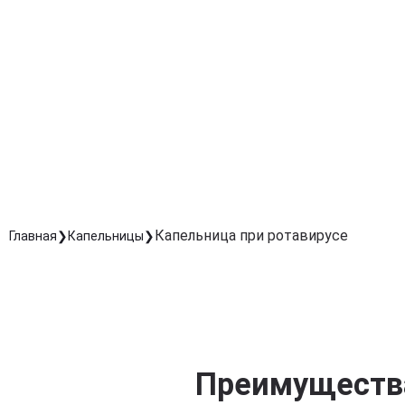
Поддержка иммунной системы
Укрепляют защитные силы организма и ускоряют
выздоровление.
Быстрое улучшение общего самочувствия
Уже после первой процедуры уменьшаются слабость
головная боль и обезвоживание.
Безопасное и контролируемое лечение
Проводятся под наблюдением медицинского
персонала, с учетом состояния пациента.
Капельница при ротавирусе
Главная
Капельницы
Преимущества