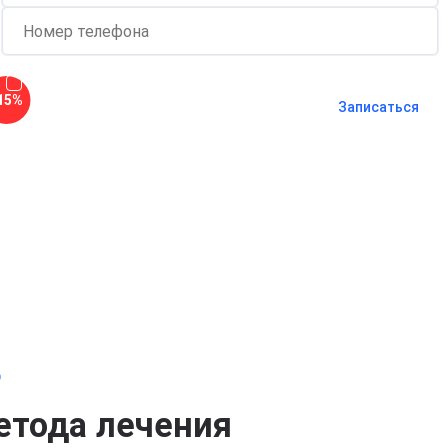
Согласен с
политикой о
15%
конфиденциальности
и на
обработку
Записаться
персональных данных
Длительность процедуры — 60 минут
о
етода лечения