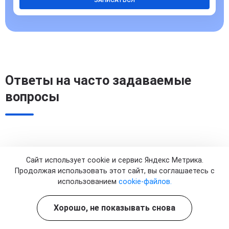
Ответы на часто задаваемые
вопросы
Как работает капельница Актовегин и для
Сайт использует cookie и сервис Яндекс Метрика.
каких заболеваний она назначается чаще
Продолжая использовать этот сайт, вы соглашаетесь с
всего?
использованием
cookie-файлов.
Актовегин усиливает клеточное дыхание, улучшает
Хорошо, не показывать снова
использование кислорода, ускоряет восстановление
Как Актовегин улучшает микроциркуляцию
тканей. Капельницу назначают при сосудистых