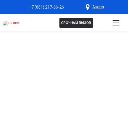
Анапа
+7 (861) 217-66-26
СРОЧНЫЙ ВЫЗОВ
Капельница Актовегин в
Анапе
Улучшение мозгового кровообращения
Активизирует обмен веществ в клетках мозга, повышает
концентрацию, память и внимание.
Восстановление после стрессов и нагрузок
Ускоряет восстановление тканей и снижает чувство
усталости.
Защита и регенерация клеток организма
Стимулирует восстановление повреждённых тканей,
поддерживает общее здоровье.
Поддержка сердечно-сосудистой системы
Улучшает кровоснабжение органов и тканей, снижает