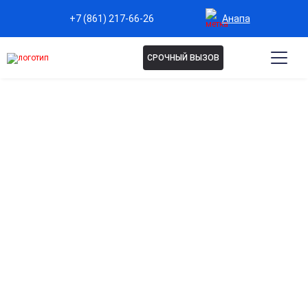
Анапа
+7 (861) 217-66-26
СРОЧНЫЙ ВЫЗОВ
Капельница Берлитион в
Анапе
Эффективная защита и восстановление нервной
системы
Улучшает работу нервных клеток, поддерживает
когнитивные функции и снижает симптомы нейропатий.
Укрепление сердечно-сосудистой системы
Способствует улучшению кровообращения и снижению
нагрузки на сердце и сосуды.
Антиоксидантная поддержка организма
Защищает клетки от повреждений свободными
радикалами и замедляет процессы старения.
Быстрое восстановление после стресса и