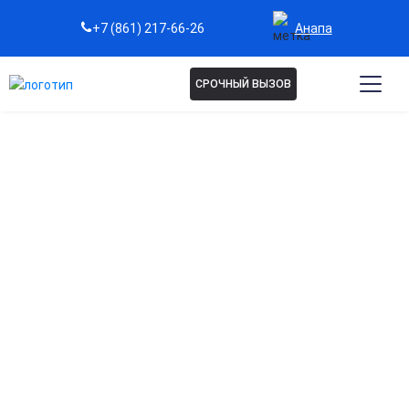
Анапа
+7 (861) 217-66-26
СРОЧНЫЙ ВЫЗОВ
Капельница Винпоцетин в
Анапе
Улучшение мозгового кровообращения
Повышает приток кислорода к мозгу, стимулируя работу
нейронов и повышая концентрацию внимания.
Снижение головной боли и мигрени
Помогает уменьшить интенсивность боли и дискомфорт
при хронических головных болях.
Поддержка памяти и когнитивных функций
Регулярное применение способствует улучшению
запоминания и быстроте мышления.
Стабилизация сосудистого тонуса