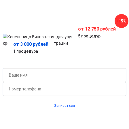
Укрепляет стенки сосудов и улучшает микроциркуляцию в
головном мозге.
Быстрое и контролируемое восстановление
Проводится под наблюдением специалиста с точной
-15%
дозировкой для безопасного и эффективного результата.
от 12 750 рублей
5 процедур
от 3 000 рублей
1 процедура
Бесплатная консультация для новых клиентов
при проведении процедуры
Записаться
Согласен с
политикой о конфиденциальности
и на
обработку персональных данных
Длительность процедуры — 60 минут