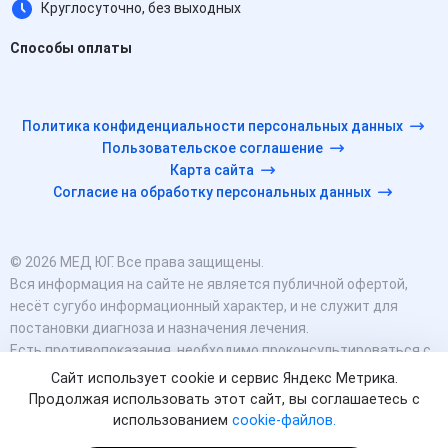
Круглосуточно, без выходных
Способы оплаты
Политика конфиденциальности персональных данных
Пользовательское соглашение
Карта сайта
Согласие на обработку персональных данных
© 2026 МЕД ЮГ. Все права защищены.
Вся информация на сайте не является публичной офертой,
несёт сугубо информационный характер, и не служит для
постановки диагноза и назначения лечения.
Есть противопоказания, необходимо проконсультироваться с
врачом. Консультационные услуги, оказываемые по телефону,
Сайт использует cookie и сервис Яндекс Метрика.
мессенджерам и в соцсетях носят исключительно
Продолжая использовать этот сайт, вы соглашаетесь с
информационный характер и не являются медицинскими
использованием
cookie-файлов.
услугами.